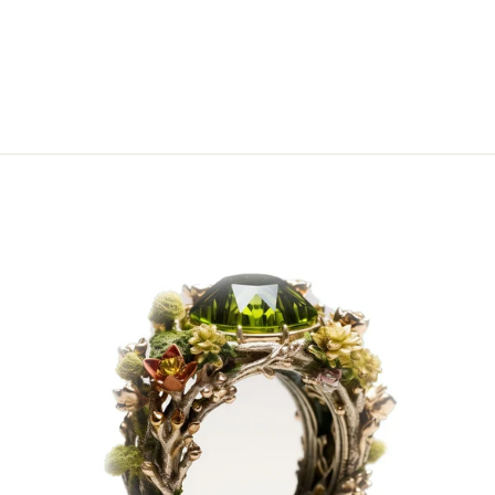
SAPHIR-
DIAMANT-
RING
€1.749,00