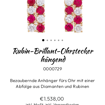
Rubin-Brillant-Ohrstecker
hängend
0000729
Bezaubernde Anhänger fürs Ohr mit einer
Abfolge aus Diamanten und Rubinen
Normaler
€1.538,00
Preis
inkl. MwSt. inkl. Versandkosten