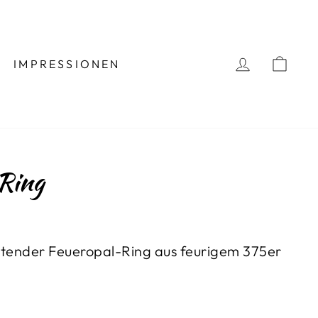
EINLOGG
BES
IMPRESSIONEN
Ring
utender Feueropal-Ring aus feurigem 375er