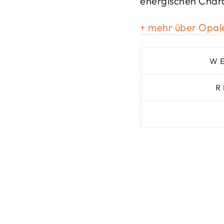
energischen Chara
+ mehr über Opal
WE
R