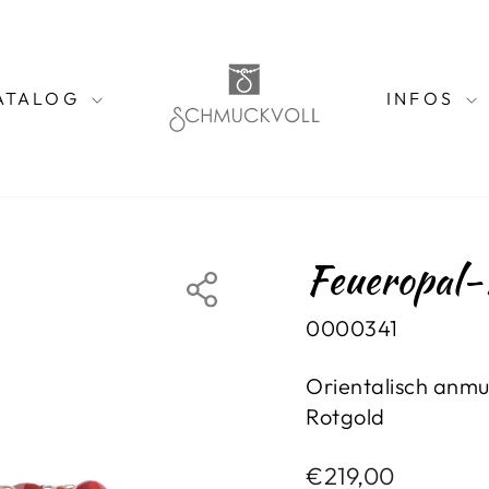
ATALOG
INFOS
Feueropal-
0000341
Orientalisch anm
Rotgold
Normaler
€219,00