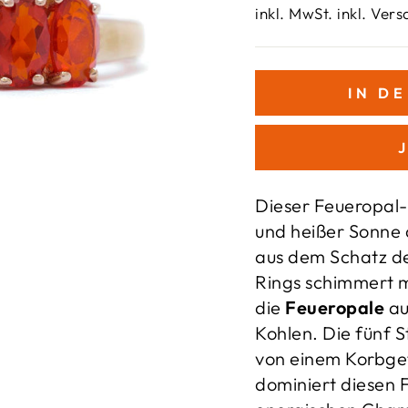
Preis
inkl. MwSt. inkl. Ver
IN D
Dieser Feueropal-
und heißer Sonne 
aus dem Schatz de
Rings schimmert 
die
Feueropale
au
Kohlen. Die fünf S
von einem Korbge
dominiert diesen 