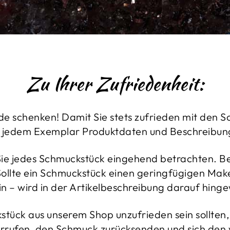
Zu Ihrer Zufriedenheit:
de schenken! Damit Sie stets zufrieden mit den 
 zu jedem Exemplar Produktdaten und Beschreibun
 Sie jedes Schmuckstück eingehend betrachten. B
llte ein Schmuckstück einen geringfügigen Makel
in – wird in der Artikelbeschreibung darauf hing
tück aus unserem Shop unzufrieden sein sollten, 
rrufen, den Schmuck zurücksenden und sich den vo