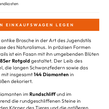
sandkosten
EN EINKAUFSWAGEN LEGEN
antike Brosche in der Art des Jugendstils
üsse des Naturalismus. In präzisen Formen
ails ist ein Fasan mit ihn umgebenden Blüten
85er Rotgold
gestaltet. Der Leib des
gel, die langen Schwanzfedern sowie das
d mit insgesamt
144 Diamanten
in
ßen dekoriert.
Diamanten im
Rundschliff
und im
rend die rundgeschliffenen Steine in
en Körper des Tieres und die größeren