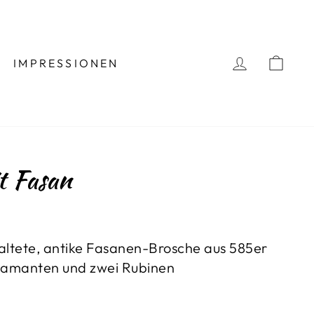
EINLOGG
BES
IMPRESSIONEN
t Fasan
taltete, antike Fasanen-Brosche aus 585er
Diamanten und zwei Rubinen