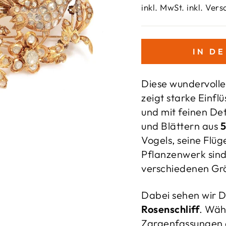
Preis
inkl. MwSt. inkl. Ver
IN D
Diese wundervolle 
zeigt starke Einfl
und mit feinen Det
und Blättern aus
5
Vogels, seine Flü
Pflanzenwerk sin
verschiedenen Grö
Dabei sehen wir 
Rosenschliff
. Wäh
Zargenfassungen d