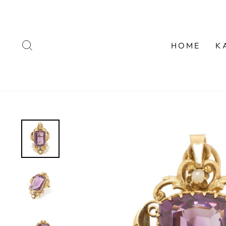
Direkt
zum
Inhalt
SUCHE
HOME
K