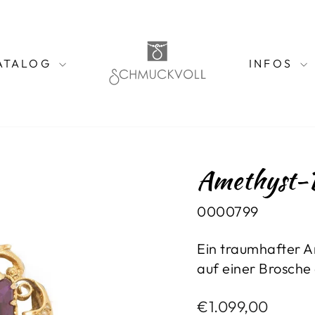
ATALOG
INFOS
Amethyst-
0000799
Ein traumhafter A
auf einer Brosche
Normaler
€1.099,00