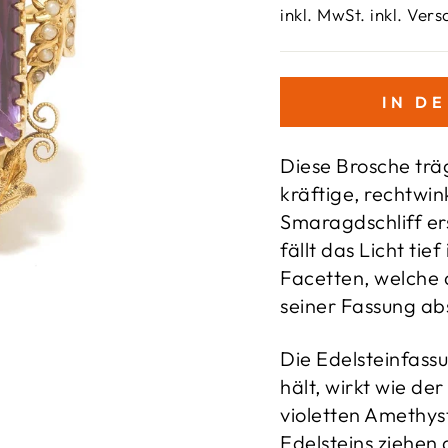
Preis
inkl. MwSt. inkl. Ver
IN D
Diese Brosche trä
kräftige, rechtwin
Smaragdschliff er
fällt das Licht tief
Facetten, welche d
seiner Fassung ab
Die Edelsteinfass
hält, wirkt wie d
violetten Amethyst
Edelsteins ziehen