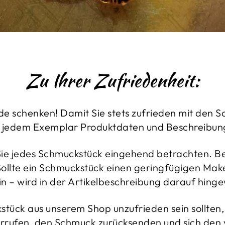
Zu Ihrer Zufriedenheit:
de schenken! Damit Sie stets zufrieden mit den 
 zu jedem Exemplar Produktdaten und Beschreibun
 Sie jedes Schmuckstück eingehend betrachten. B
llte ein Schmuckstück einen geringfügigen Makel
in – wird in der Artikelbeschreibung darauf hing
tück aus unserem Shop unzufrieden sein sollten, 
rrufen, den Schmuck zurücksenden und sich den vo